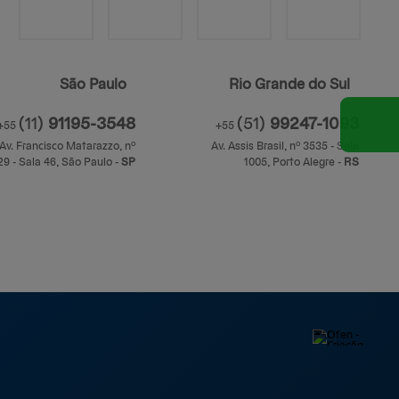
São Paulo
Rio Grande do Sul
(11)
91195-3548
(51)
99247-1093
+55
+55
Av. Francisco Matarazzo, nº
Av. Assis Brasil, nº 3535 - Sala
29 - Sala 46,
São Paulo
-
S
ão
P
aulo
1005,
Porto Alegre
-
R
io Grand
S
ul