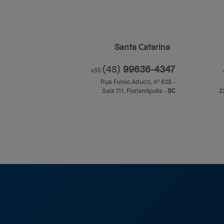
Santa Catarina
(48)
99636-4347
+55
Rua Fulvio Aducci, nº 638 -
Sala 111,
Florianópolis
-
S
anta
C
atarina
2