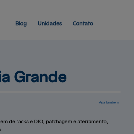
Blog
Unidades
Contato
ca
ia Grande
Veja também
Serviços
Cases de
sucesso
Mapa do site
Central de
ajuda
Contato
Trabalhe
conosco
gem de racks e DIO, patchagem e aterramento,
o.