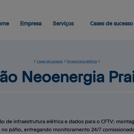
ome
Empresa
Serviços
Cases de sucesso
Segurança
Energia solar
Eletrônica
Engenharia civil
Engenharia
Segurança eletrôni
Solar
Engenharia elétrica
Engenharia
Civil
Engenharia
Elétrica
/
Cases de sucesso
/
Engenharia elétrica
/
ão Neoenergia 
Pra
o de infraestrutura elétrica e dados para o CFTV: monta
es no pátio, entregando monitoramento 24/7 comissionad