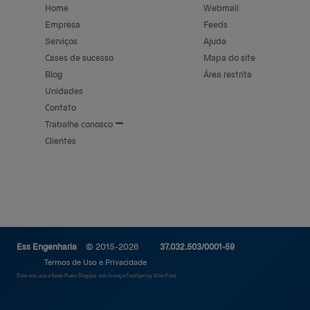
Home
Webmail
Empresa
Feeds
Serviços
Ajuda
Cases de sucesso
Mapa do site
Blog
Área restrita
Unidades
Contato
Trabalhe conosco
Clientes
Ess Engenharia
© 2015-2026
37.032.503/0001-59
Termos de Uso e Privacidade
Este site usa a fonte Ratio Regular sob licença FontSpring Web Font.