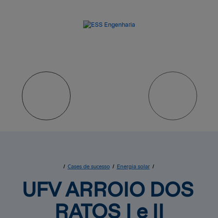
/
Cases de sucesso
/
Energia solar
/
UFV ARROIO DOS 
RATOS I e II