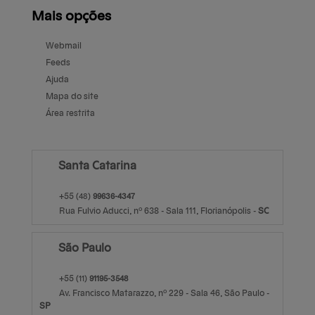
Mais opções
Webmail
Feeds
Ajuda
Mapa do site
Área restrita
Santa Catarina
+55
(48)
99636-4347
Rua Fulvio Aducci, nº 638 - Sala 111,
Florianópolis
-
S
anta
C
atarina
São Paulo
+55
(11)
91195-3548
Av. Francisco Matarazzo, nº 229 - Sala 46,
São Paulo
-
S
ão
P
aulo