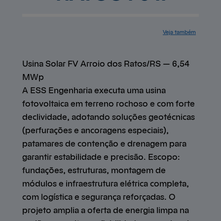
Veja também
Serviços
Cases de
sucesso
Mapa do site
Central de
ajuda
Contato
Trabalhe
conosco
Usina Solar FV Arroio dos Ratos/RS — 6,54
MWp
A ESS Engenharia executa uma usina
fotovoltaica em terreno rochoso e com forte
declividade, adotando soluções geotécnicas
(perfurações e ancoragens especiais),
patamares de contenção e drenagem para
garantir estabilidade e precisão. Escopo:
fundações, estruturas, montagem de
módulos e infraestrutura elétrica completa,
com logística e segurança reforçadas. O
projeto amplia a oferta de energia limpa na