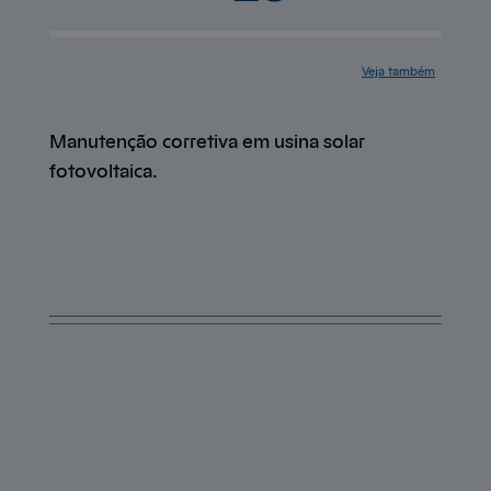
Veja também
Serviços
Cases de
sucesso
Mapa do site
Central de
ajuda
Contato
Trabalhe
conosco
Manutenção corretiva em usina solar
fotovoltaica.