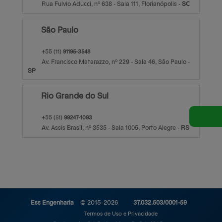
Rua Fulvio Aducci, nº 638 - Sala 111,
Florianópolis
-
S
anta
C
atarina
São Paulo
+55
(11)
91195-3548
Av. Francisco Matarazzo, nº 229 - Sala 46,
São Paulo
-
S
ão
P
aulo
Rio Grande do Sul
+55
(51)
99247-1093
Av. Assis Brasil, nº 3535 - Sala 1005,
Porto Alegre
-
R
io Grande d
S
ul
Ess Engenharia
© 2015-2026
37.032.503/0001-59
Termos de Uso e Privacidade