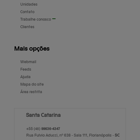
Unidades
Contato
Trabalhe conosco
Clientes
Mais opções
Webmail
Feeds
Ajuda
Mapa do site
Área restrita
Santa Catarina
+55
(48)
99636-4347
Rua Fulvio Aducci, nº 638 - Sala 111,
Florianópolis
-
S
anta
C
atarina