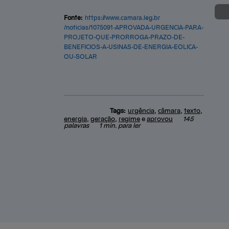
Fonte:
https://
www.camara.leg.br
/noticias/1075091-APROVADA-URGENCIA-PARA-
PROJETO-QUE-PRORROGA-PRAZO-DE-
BENEFICIOS-A-USINAS-DE-ENERGIA-EOLICA-
OU-SOLAR
Tags:
urgência
,
câmara
,
texto
,
energia
,
geração
,
regime
e
aprovou
145
palavras
1 min. para ler