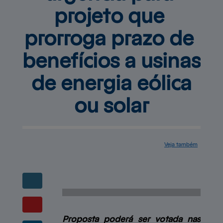
projeto que 
prorroga prazo de 
benefícios 
a usinas
de energia eólica
ou solar
Veja também
Blog
Mapa do site
Central de
ajuda
Serviços
Cases de
sucesso
Contato
Proposta poderá ser votada nas