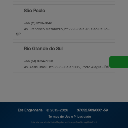
São Paulo
+55
(11)
91195-3548
Av. Francisco Matarazzo, nº 229 - Sala 46,
São Paulo
-
S
ão
P
aulo
Rio Grande do Sul
+55
(51)
99247-1093
Av. Assis Brasil, nº 3535 - Sala 1005,
Porto Alegre
-
R
io Grande d
S
ul
Ess Engenharia
© 2015-2026
37.032.503/0001-59
Termos de Uso e Privacidade
Este site usa a fonte Ratio Regular sob licença FontSpring Web Font.